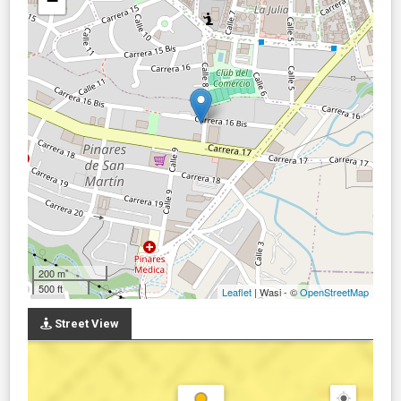
−
200 m
500 ft
Leaflet
| Wasi - ©
OpenStreetMap
Street View