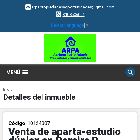
arpapropiedadesyoportunidades@gmail.com
3108506051
Select Language
▼
MENÚ
Inicio
Detalles del inmueble
Código
. 10124887
Venta de aparta-estudio