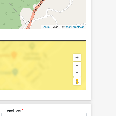
Leaflet
| Wasi - ©
OpenStreetMap
*
Apellidos