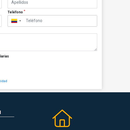
*
Teléfono
▼
iarias
cidad
N