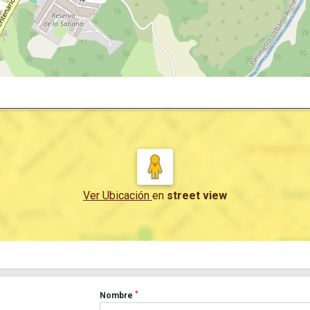
Ver Ubicación
en
street view
*
Nombre