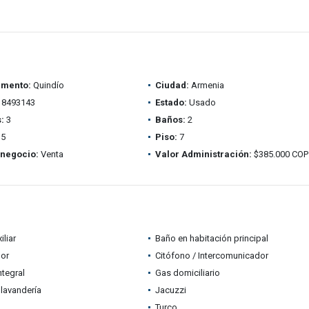
amento:
Quindío
Ciudad:
Armenia
8493143
Estado:
Usado
:
3
Baños:
2
5
Piso:
7
 negocio:
Venta
Valor Administración:
$385.000 COP
iliar
Baño en habitación principal
dor
Citófono / Intercomunicador
ntegral
Gas domiciliario
lavandería
Jacuzzi
Turco