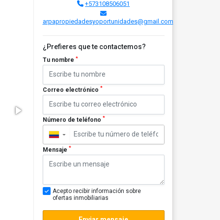
+573108506051
arpapropiedadesyoportunidades@gmail.com
¿Prefieres que te contactemos?
*
Tu nombre
*
Correo electrónico
*
Número de teléfono
▼
*
Mensaje
Acepto recibir información sobre
ofertas inmobiliarias
Enviar mensaje