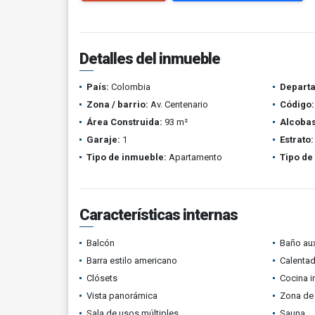
Detalles del inmueble
País:
Colombia
Depart
Zona / barrio:
Av. Centenario
Código:
Área Construida:
93 m²
Alcobas
Garaje:
1
Estrato:
Tipo de inmueble:
Apartamento
Tipo de
Características internas
Balcón
Baño aux
Barra estilo americano
Calenta
Clósets
Cocina i
Vista panorámica
Zona de 
Sala de usos múltiples
Sauna