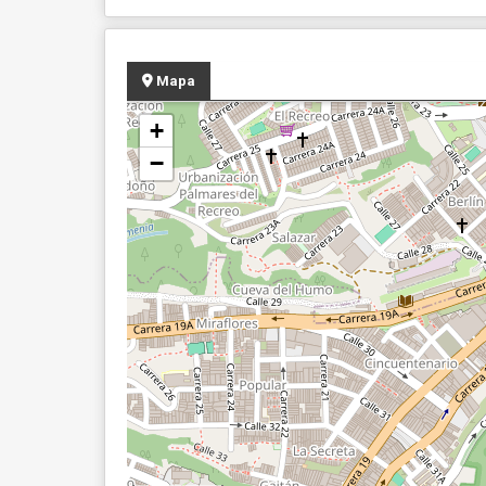
Mapa
+
−