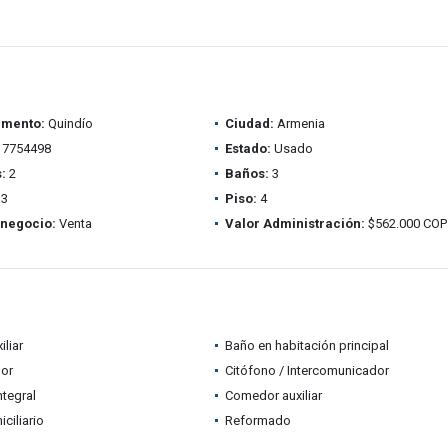
amento:
Quindío
Ciudad:
Armenia
7754498
Estado:
Usado
:
2
Baños:
3
3
Piso:
4
 negocio:
Venta
Valor Administración:
$562.000 COP
iliar
Baño en habitación principal
dor
Citófono / Intercomunicador
ntegral
Comedor auxiliar
ciliario
Reformado