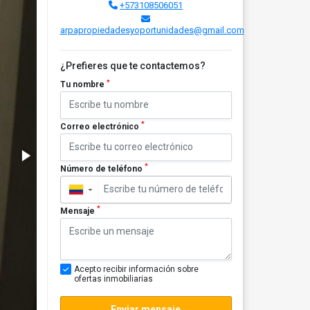
+573108506051
arpapropiedadesyoportunidades@gmail.com
¿Prefieres que te contactemos?
*
Tu nombre
*
Correo electrónico
*
Número de teléfono
▼
*
Mensaje
Acepto recibir información sobre
ofertas inmobiliarias
Enviar mensaje