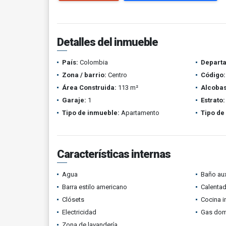
Detalles del inmueble
País:
Colombia
Depart
Zona / barrio:
Centro
Código:
Área Construida:
113 m²
Alcobas
Garaje:
1
Estrato:
Tipo de inmueble:
Apartamento
Tipo de
Características internas
Agua
Baño aux
Barra estilo americano
Calenta
Clósets
Cocina i
Electricidad
Gas domi
Zona de lavandería