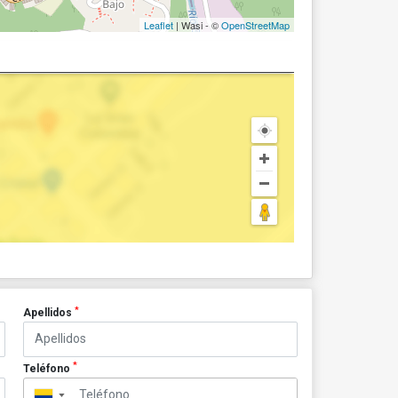
Leaflet
| Wasi - ©
OpenStreetMap
*
Apellidos
*
Teléfono
▼