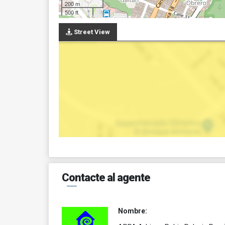
200 m
500 ft
Street View
Contacte al agente
Nombre: