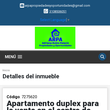
arpapropiedadesyoportunidades@gmail.com
3108506051
Select Language
▼
MENÚ
Inicio
Detalles del inmueble
Código
. 7275620
Apartamento duplex para