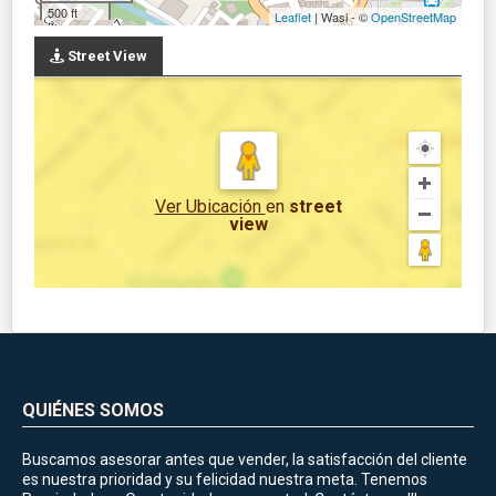
500 ft
Leaflet
| Wasi - ©
OpenStreetMap
Street View
Ver Ubicación
en
street
view
QUIÉNES SOMOS
Buscamos asesorar antes que vender, la satisfacción del cliente
es nuestra prioridad y su felicidad nuestra meta. Tenemos