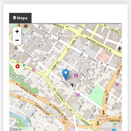
Mapa
+
−
200 m