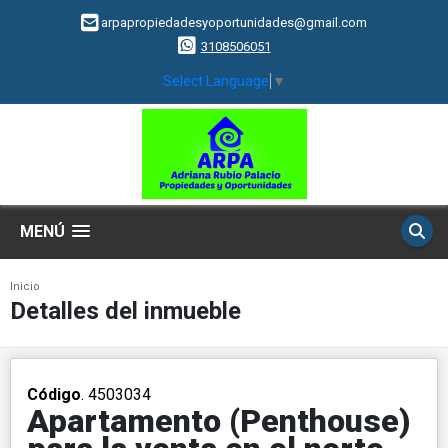
arpapropiedadesyoportunidades@gmail.com
3108506051
Select Language
▼
MENÚ
Inicio
Detalles del inmueble
Código
. 4503034
Apartamento (Penthouse)