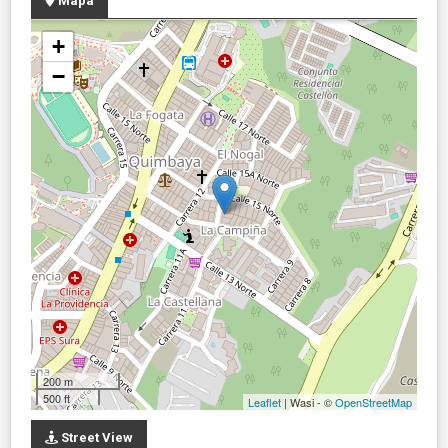
Mapa
+
−
200 m
500 ft
Leaflet
| Wasi - ©
OpenStreetMap
Street View