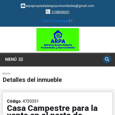
arpapropiedadesyoportunidades@gmail.com
3108506051
Select Language
▼
MENÚ
Inicio
Detalles del inmueble
Código
. 4720351
Casa Campestre para la