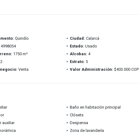
amento:
Quindío
Ciudad:
Calarcá
4998054
Estado:
Usado
rreno:
1750 m²
Alcobas:
4
2
Estrato:
5
 negocio:
Venta
Valor Administración:
$403.000 COP
iliar
Baño en habitación principal
dor
Clósets
auxiliar
Despensa
anorámica
Zona de lavandería