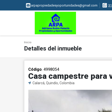
arpapropiedadesyoportunidades@gmail.com
31
Inicio
Detalles del inmueble
Código
. 4998054
Casa campestre para v
Calarcá, Quindío, Colombia