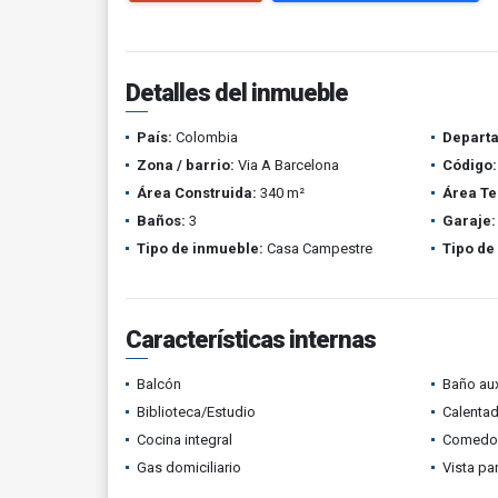
Detalles del inmueble
País:
Colombia
Depart
Zona / barrio:
Via A Barcelona
Código:
Área Construida:
340 m²
Área Te
Baños:
3
Garaje:
Tipo de inmueble:
Casa Campestre
Tipo de
Características internas
Balcón
Baño aux
Biblioteca/Estudio
Calenta
Cocina integral
Comedor 
Gas domiciliario
Vista p