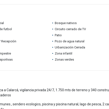
ial
Bosque nativos
e futbol
Circuito cerrado de TV
Patio
 / Recepción
Pozo de agua natural
Urbanización Cerrada
mpestre
Zona infantil
eportivas
Zonas verdes
a Calarcá, vigilancia privada 24/7, 1.750 mts de terreno y 340 constru
staderos
unes., sendero ecologico, piscina y piscina natural, lago de pesca, 2 c