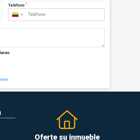
*
Teléfono
▼
iarias
cidad
N
Oferte su inmueble