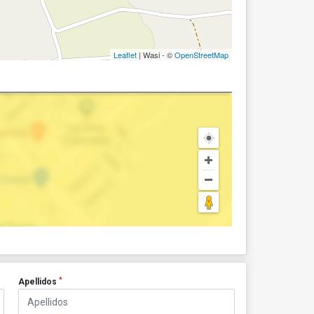
Leaflet
| Wasi - ©
OpenStreetMap
*
Apellidos