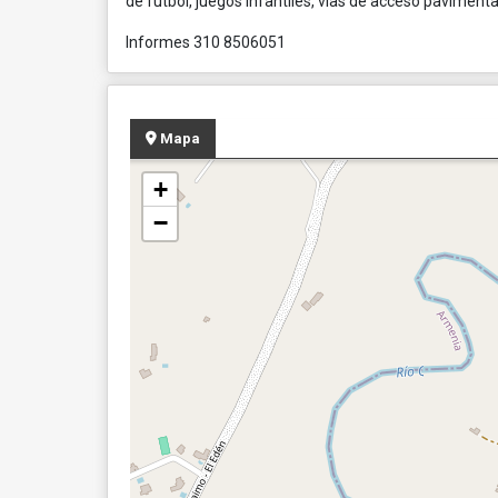
de futbol, juegos infantiles, vias de acceso paviment
Informes 310 8506051
Mapa
+
−