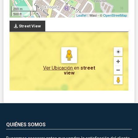
200 m
500 ft
Leaflet
| Wasi - ©
OpenStreetMap
Street View
Ver Ubicación
en
street
view
QUIÉNES SOMOS