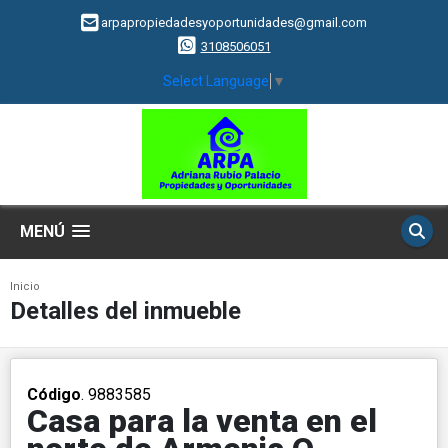
arpapropiedadesyoportunidades@gmail.com
3108506051
Select Language
▼
MENÚ
Inicio
Detalles del inmueble
Código
. 9883585
Casa para la venta en el