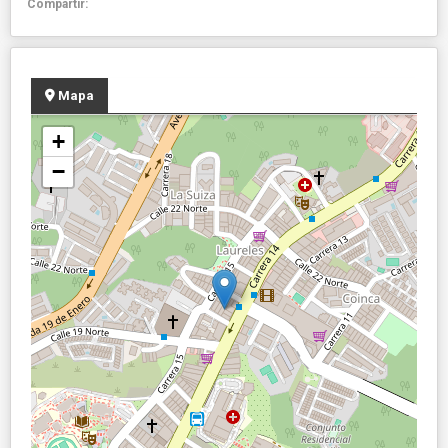
Compartir:
Mapa
+
−