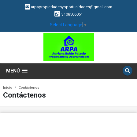
arpapropiedadesyoportunidades@gmail.com
3108506051
Select Language
▼
MENÚ
Inicio
Contáctenos
Contáctenos