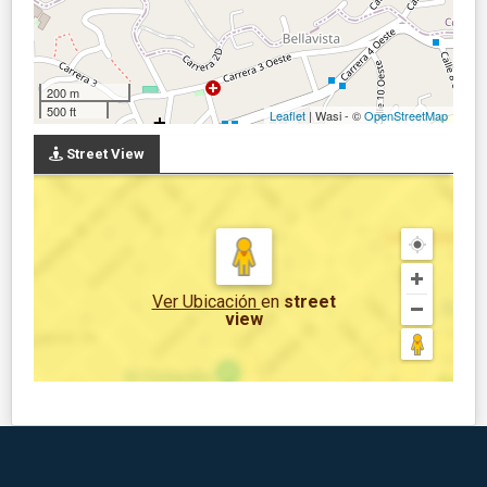
200 m
500 ft
Leaflet
| Wasi - ©
OpenStreetMap
Street View
Ver Ubicación
en
street
view