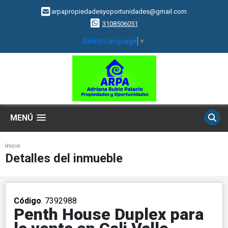
arpapropiedadesyoportunidades@gmail.com
3108506051
Select Language
▼
MENÚ
Inicio
Detalles del inmueble
Código
. 7392988
Penth House Duplex para