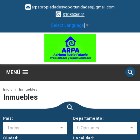
arpapropiedadesyoportunidades@gmail.com
3108506051
Select Language
▼
MENÚ
Inicio
Inmuebles
Inmuebles
País:
Departamento:
Todos
0 Opciones
Ciudad:
Localidad: