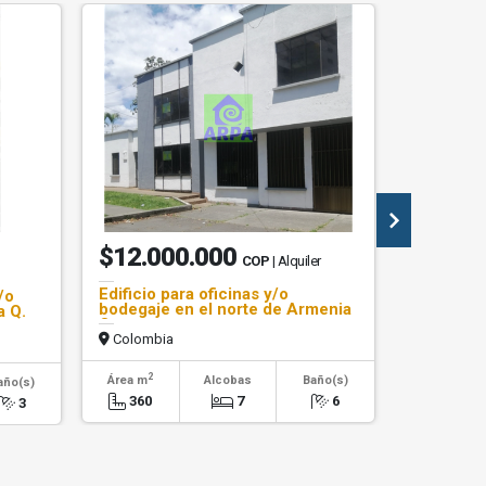
$12.000.000
$680.
COP
| Alquiler
Edificio para oficinas y/o
Apartaest
/o
bodegaje en el norte de Armenia
venta se
a Q.
Q.
Colombia
Colombi
2
2
Área m
Alcobas
Baño(s)
Área m
año(s)
360
7
6
87
3