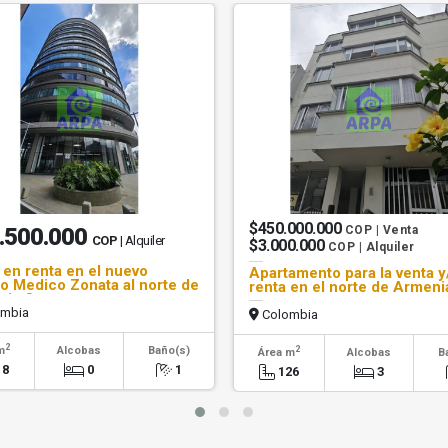
$450.000.000
.500.000
COP | Venta
COP
| Alquiler
$3.000.000
COP | Alquiler
 en renta en el nuevo
Apartamento para la venta y
o Medico Zonata al norte de
renta en el norte de Armeni
ia Q.
mbia
Colombia
2
2
m
Alcobas
Baño(s)
Área m
Alcobas
B
18
0
1
126
3