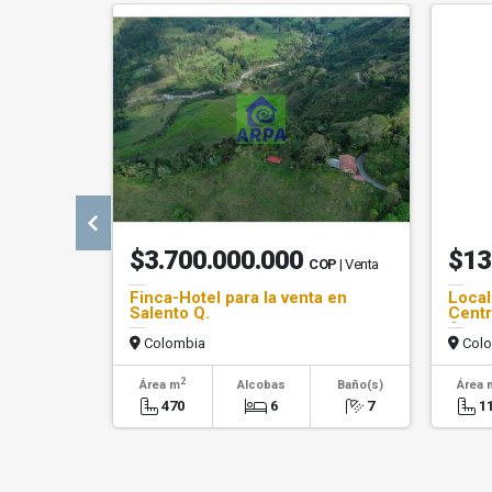
$3.700.000.000
$13
COP
| Venta
Finca-Hotel para la venta en
Local
Salento Q.
Centr
Armen
Colombia
Colo
2
Área m
Alcobas
Baño(s)
Área 
470
6
7
1