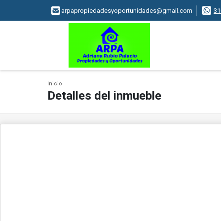
arpapropiedadesyoportunidades@gmail.com
31
Inicio
Detalles del inmueble