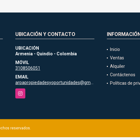
UBICACIÓN Y CONTACTO
INFORMACIÓ
UBICACIÓN
Inicio
Armenia - Quindío - Colombia
Ventas
MÓVIL
Alquiler
3108506051
Contáctenos
EMAIL
arpapropiedadesyoportunidades@gmail.com
Políticas de pr
Instagram
rechos reservados.